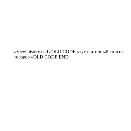
//View history end //OLD CODE //тут статичный список
товаров //OLD CODE END
ПО ВОПРОСАМ
ПРИОБРЕТЕНИЯ
ПРОДУКЦИИ ЗВОНИТЕ: