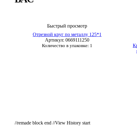
Быстрый просмотр
Отрезной круг по металлу 125*1
Артикул
: 0669111250
К
Количество в упаковке: 1
//remade block end //View History start