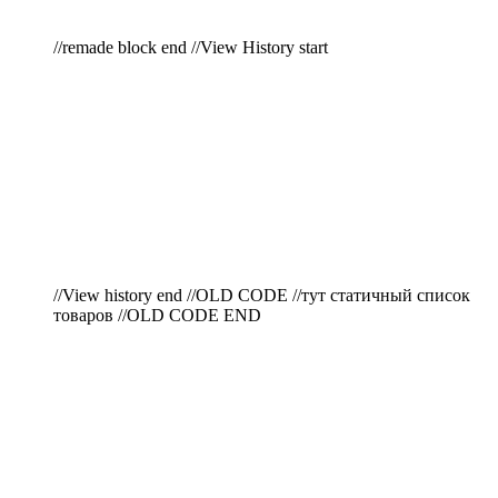
//remade block end //View History start
//View history end //OLD CODE //тут статичный список
товаров //OLD CODE END
ПО ВОПРОСАМ