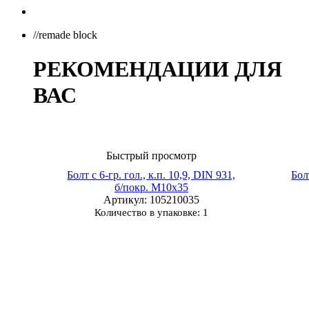
//remade block
РЕКОМЕНДАЦИИ ДЛЯ
ВАС
Быстрый просмотр
Болт с 6-гр. гол., к.п. 10,9, DIN 931,
Бол
б/покр. М10х35
Артикул
: 105210035
Количество в упаковке: 1