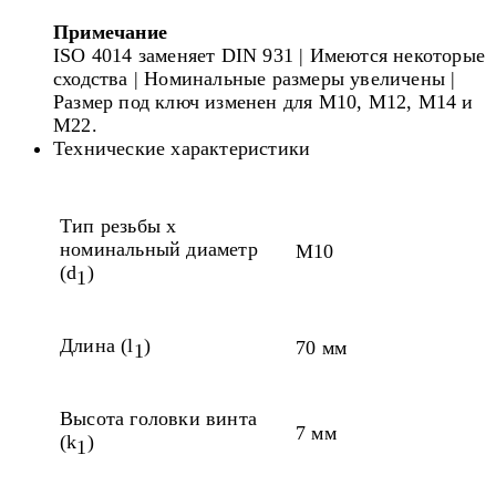
Примечание
ISO 4014 заменяет DIN 931 | Имеются некоторые
сходства | Номинальные размеры увеличены |
Размер под ключ изменен для M10, M12, M14 и
M22.
Технические характеристики
Тип резьбы x
номинальный диаметр
M10
(d
)
1
Длина (l
)
70 мм
1
Высота головки винта
7 мм
(k
)
1