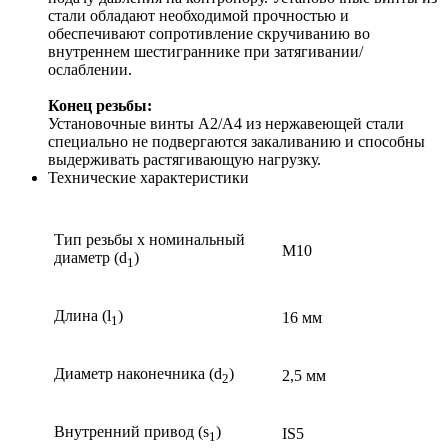
стали обладают необходимой прочностью и
обеспечивают сопротивление скручиванию во
внутреннем шестиграннике при затягивании/
ослаблении.
Конец резьбы:
Установочные винты A2/A4 из нержавеющей стали
специально не подвергаются закаливанию и способны
выдерживать растягивающую нагрузку.
Технические характеристики
Тип резьбы x номинальный
M10
диаметр (d
)
1
Длина (l
)
16 мм
1
Диаметр наконечника (d
)
2,5 мм
2
Внутренний привод (s
)
IS5
1