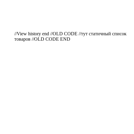
//View history end //OLD CODE //тут статичный список
товаров //OLD CODE END
ПО ВОПРОСАМ
ПРИОБРЕТЕНИЯ
ПРОДУКЦИИ ЗВОНИТЕ:
A1: +375 (29) 180-33-36