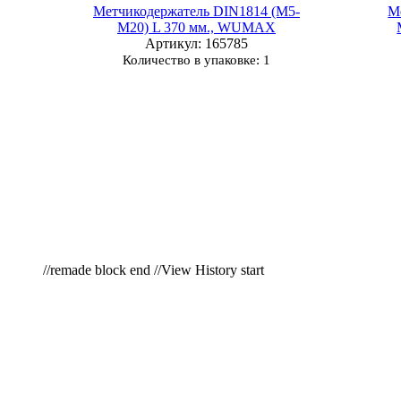
Метчикодержатель DIN1814 (M5-
М
M20) L 370 мм., WUMAX
Артикул
: 165785
Количество в упаковке: 1
//remade block end //View History start