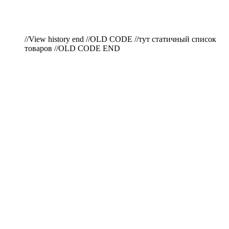
//View history end //OLD CODE //тут статичный список
товаров //OLD CODE END
ПО ВОПРОСАМ
ПРИОБРЕТЕНИЯ
ПРОДУКЦИИ ЗВОНИТЕ:
A1: +375 (29) 180-33-36