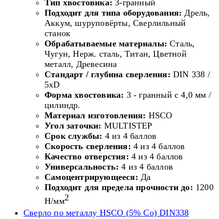
Тип хвостовика:
3-гранный
Подходит для типа оборудования:
Дрель,
Аккум, шуруповёрты, Сверлильный
станок
Обрабатываемые материалы:
Сталь,
Чугун, Нерж. сталь, Титан, Цветной
металл, Древесина
Стандарт / глубина сверления:
DIN 338 /
5xD
Форма хвостовика:
3 - гранный с 4,0 мм /
цилиндр.
Материал изготовления:
HSCO
Угол заточки:
MULTISTEP
Срок службы:
4 из 4 баллов
Скорость сверления:
4 из 4 баллов
Качество отверстия:
4 из 4 баллов
Универсальность:
4 из 4 баллов
Самоцентрирующееся:
Да
Подходит для предела прочности до:
1200
2
Н/мм
Сверло по металлу HSCO (5% Co) DIN338