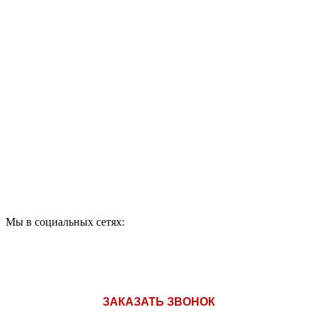
ПО ВОПРОСАМ
ПРИОБРЕТЕНИЯ
ПРОДУКЦИИ ЗВОНИТЕ:
A1: +375 (29) 180-33-36
Мы в социальных сетях:
ЗАКАЗАТЬ ЗВОНОК