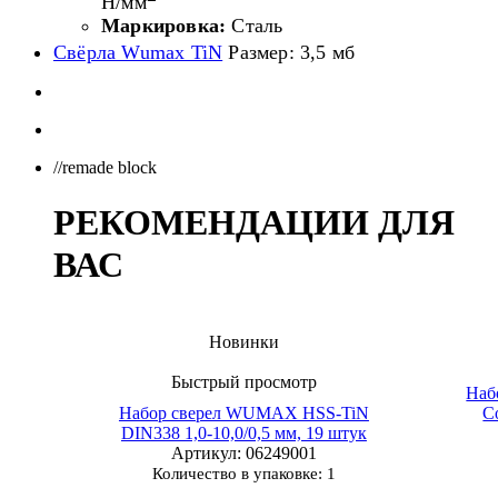
Н/мм
Маркировка:
Сталь
Свёрла Wumax TiN
Размер: 3,5 мб
//remade block
РЕКОМЕНДАЦИИ ДЛЯ
ВАС
Новинки
Быстрый просмотр
Наб
Набор сверел WUMAX HSS-TiN
C
DIN338 1,0-10,0/0,5 мм, 19 штук
Артикул
: 06249001
Количество в упаковке: 1