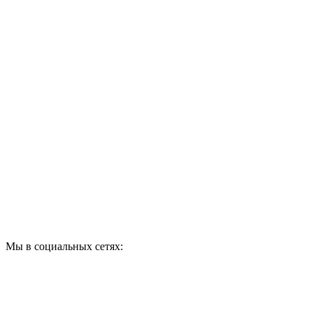
ПО ВОПРОСАМ
ПРИОБРЕТЕНИЯ
ПРОДУКЦИИ ЗВОНИТЕ:
A1: +375 (29) 180-33-36
Мы в социальных сетях: