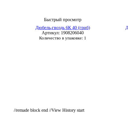
Быстрый просмотр
Дюбель-гвоздь 6К 40 (гриб)
Д
Артикул
: 1908206040
Количество в упаковке: 1
//remade block end //View History start