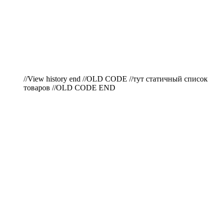
//View history end //OLD CODE //тут статичный список
товаров //OLD CODE END
ПО ВОПРОСАМ
ПРИОБРЕТЕНИЯ
ПРОДУКЦИИ ЗВОНИТЕ: