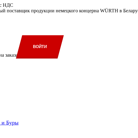
 с НДС
ый поставщик продукции немецкого концерна WÜRTH в Беларус
ВОЙТИ
а заказа
и и Буры