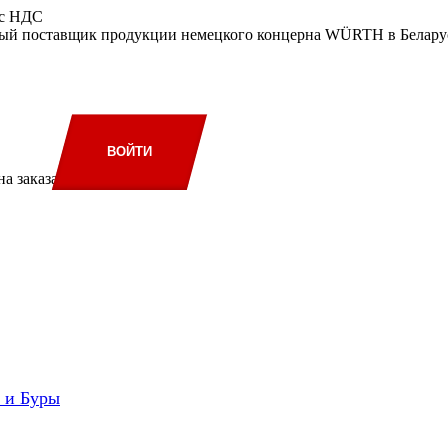
 с НДС
ый поставщик продукции немецкого концерна WÜRTH в Беларус
ВОЙТИ
а заказа
и и Буры