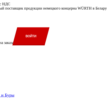
 с НДС
ый поставщик продукции немецкого концерна WÜRTH в Беларус
ВОЙТИ
а заказа
и и Буры