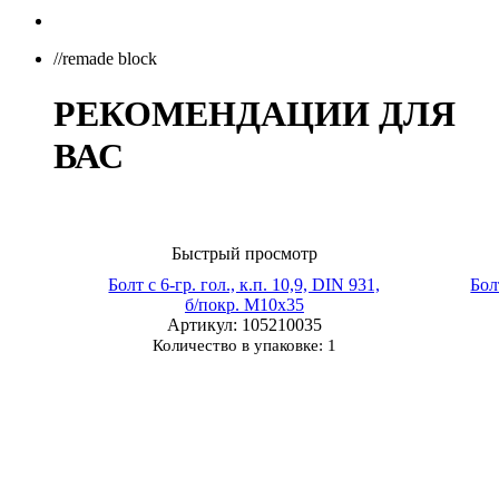
//remade block
РЕКОМЕНДАЦИИ ДЛЯ
ВАС
Быстрый просмотр
Болт с 6-гр. гол., к.п. 10,9, DIN 931,
Бол
б/покр. М10х35
Артикул
: 105210035
Количество в упаковке: 1