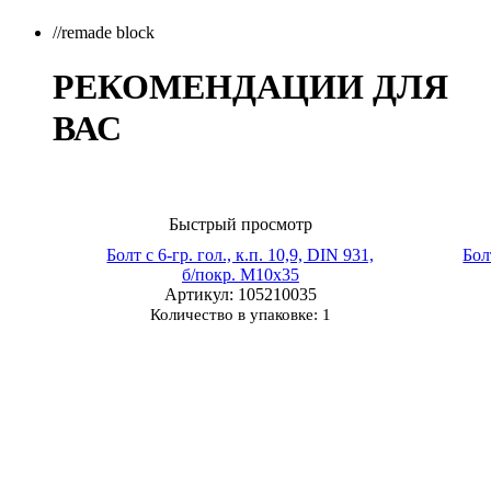
//remade block
РЕКОМЕНДАЦИИ ДЛЯ
ВАС
Быстрый просмотр
Болт с 6-гр. гол., к.п. 10,9, DIN 931,
Бол
б/покр. М10х35
Артикул
: 105210035
Количество в упаковке: 1