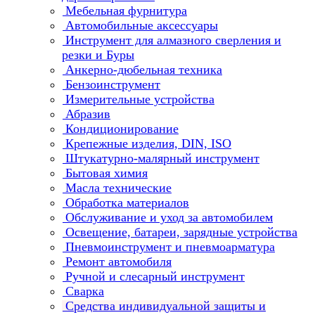
Мебельная фурнитура
Автомобильные аксессуары
Инструмент для алмазного сверления и
резки и Буры
Анкерно-дюбельная техника
Бензоинструмент
Измерительные устройства
Абразив
Кондиционирование
Крепежные изделия, DIN, ISO
Штукатурно-малярный инструмент
Бытовая химия
Масла технические
Обработка материалов
Обслуживание и уход за автомобилем
Освещение, батареи, зарядные устройства
Пневмоинструмент и пневмоарматура
Ремонт автомобиля
Ручной и слесарный инструмент
Сварка
Средства индивидуальной защиты и